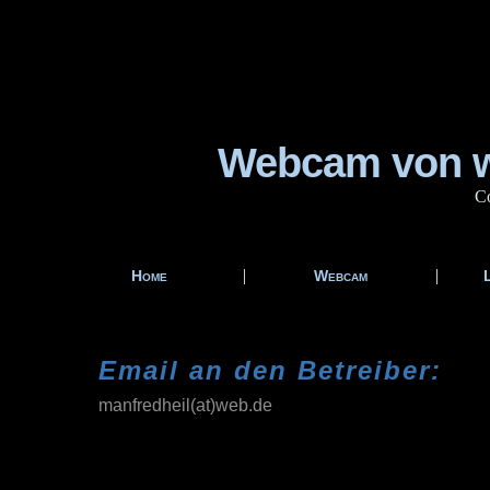
Webcam von w
Co
|
|
Home
Webcam
Email an den Betreiber:
manfredheil(at)web.de